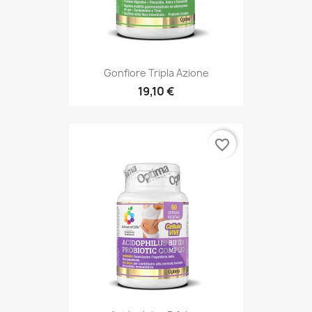
Gonfiore Tripla Azione
19,10 €
favorite_border