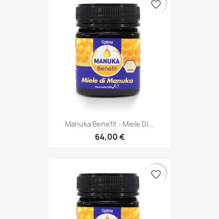
favorite_border
Manuka Benefit - Miele Di...
64,00 €
favorite_border