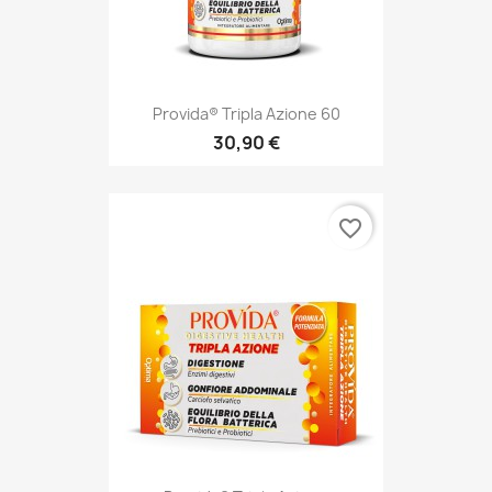
Provida® Tripla Azione 60
30,90 €
favorite_border