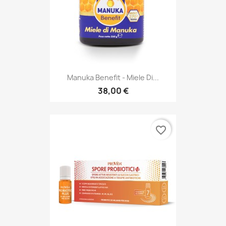
Manuka Benefit - Miele Di...
38,00 €
favorite_border