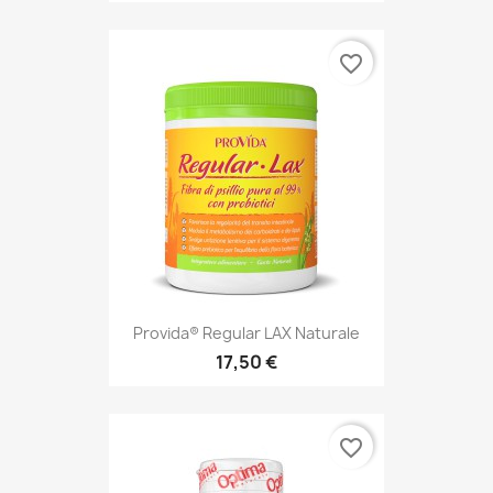
favorite_border
Provida® Regular LAX Naturale
17,50 €
favorite_border