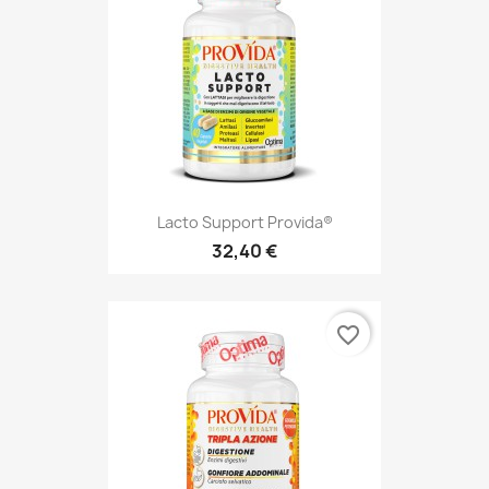
Lacto Support Provida®
32,40 €
favorite_border