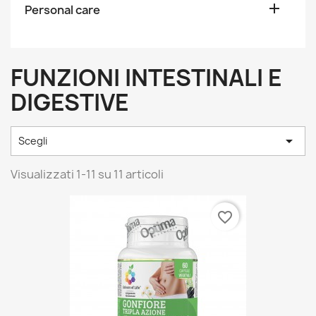

Personal care
FUNZIONI INTESTINALI E
DIGESTIVE

Scegli
Visualizzati 1-11 su 11 articoli
favorite_border