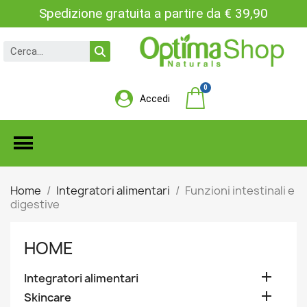
Spedizione gratuita a partire da € 39,90
Accedi
Home
Integratori alimentari
Funzioni intestinali e
digestive
HOME

Integratori alimentari

Skincare