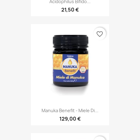
Acidophilus Bifido...
21,50 €
favorite_border
Manuka Benefit - Miele Di...
129,00 €