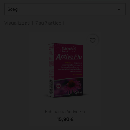

Scegli
Visualizzati 1-7 su 7 articoli
favorite_border
Echinacea Active Flu
15,90 €