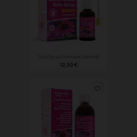
Gola Spray Echinacea Benefit
12,50 €
favorite_border