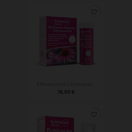
favorite_border
Effervescente C Echinacea...
16,50 €
favorite_border