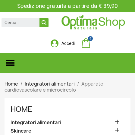
Spedizione gratuita a partire da € 39,90
Accedi
Home
Integratori alimentari
Apparato
cardiovascolare e microcircolo
HOME

Integratori alimentari

Skincare