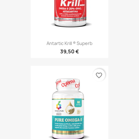
Antartic Krill ® Superb
39,50 €
favorite_border