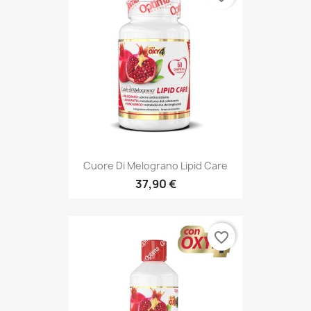
Cuore Di Melograno Lipid Care
37,90 €
favorite_border