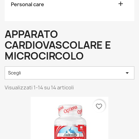

Personal care
APPARATO
CARDIOVASCOLARE E
MICROCIRCOLO

Scegli
Visualizzati 1-14 su 14 articoli
favorite_border