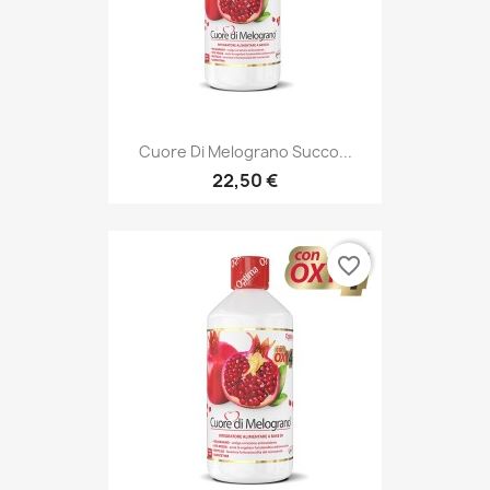
Cuore Di Melograno Succo...
22,50 €
favorite_border