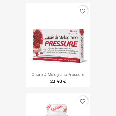
favorite_border
Cuore Di Melograno Pressure
23,40 €
favorite_border