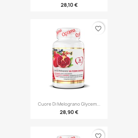
28,10 €
favorite_border
Cuore Di Melograno Glycem...
28,90 €
favorite_border