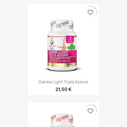
favorite_border
Gambe Light Tripla Azione
21,50 €
favorite_border