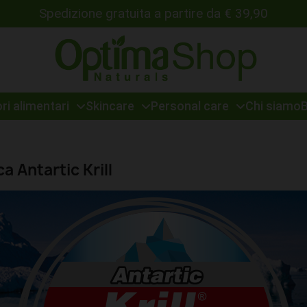
Spedizione gratuita a partire da € 39,90
ri alimentari
Skincare
Personal care
Chi siamo
a Antartic Krill