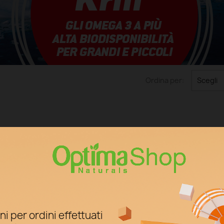
Ordina per:
Scegli
i per ordini effettuati