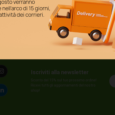
agosto verranno
ell'arco di 15 giorni,
ttività dei corrieri.
Iscriviti alla newsletter
Sconto del 15% sul tuo prossimo ordine!
Ricevi tutti gli aggiornamenti del nostro
shop!