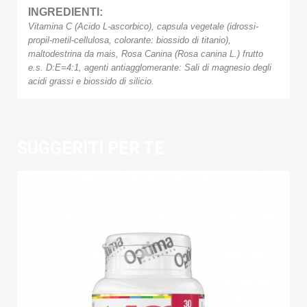
INGREDIENTI:
Vitamina C (Acido L-ascorbico), capsula vegetale (idrossi-
propil-metil-cellulosa, colorante: biossido di titanio),
maltodestrina da mais, Rosa Canina (Rosa canina L.) frutto
e.s. D:E=4:1, agenti antiagglomerante: Sali di magnesio degli
acidi grassi e biossido di silicio.
SUGGERITI PER TE