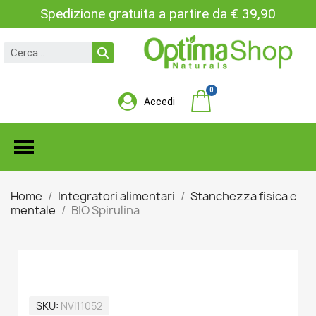
Spedizione gratuita a partire da € 39,90
Accedi
Home
Integratori alimentari
Stanchezza fisica e
mentale
BIO Spirulina
BIO SPIRULINA
SKU
NVI11052